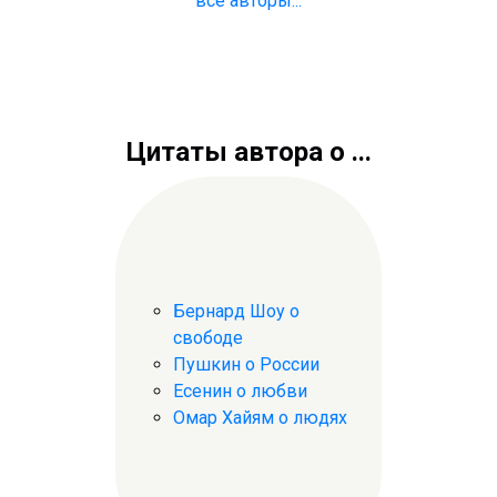
все авторы...
Цитаты автора о ...
Бернард Шоу о
свободе
Пушкин о России
Есенин о любви
Омар Хайям о людях