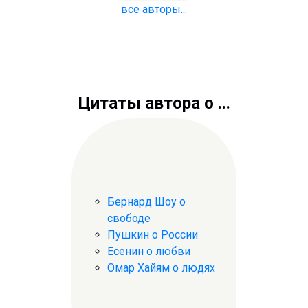
все авторы...
Цитаты автора о ...
Бернард Шоу о
свободе
Пушкин о России
Есенин о любви
Омар Хайям о людях