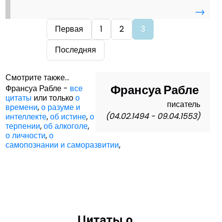
→
Первая
1
2
3
Последняя
Смотрите также...
Франсуа Рабле
Франсуа Рабле -
все
цитаты
или только
о
писатель
времени
,
о разуме и
(04.02.1494 - 09.04.1553)
интеллекте
,
об истине
,
о
терпении
,
об алкоголе
,
о личности
,
о
самопознании и саморазвитии
,
Цитаты о ...