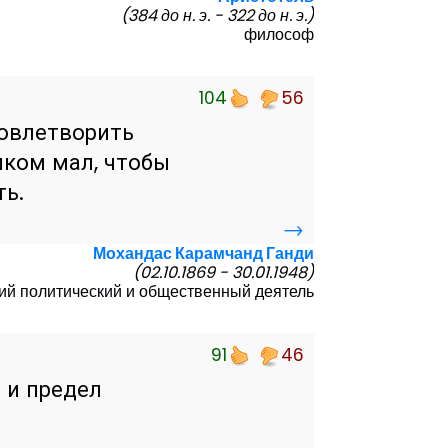
(384 до н. э. - 322 до н. э.)
философ
104
56
довлетворить
шком мал, чтобы
ть.
→
Мохандас Карамчанд Ганди
(02.10.1869 - 30.01.1948)
ий политический и общественный деятель
91
46
 и предел