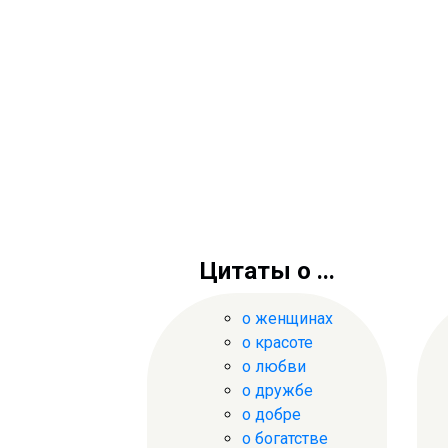
Цитаты о ...
о женщинах
о красоте
о любви
о дружбе
о добре
о богатстве