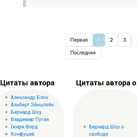
Первая
1
2
3
Последняя
Цитаты автора
Цитаты автора о .
Александр Блок
Альберт Эйнштейн
Бернард Шоу
Владимир Путин
Генри Форд
Бернард Шоу о
Конфуций
свободе