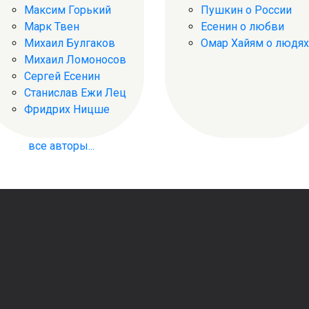
Максим Горький
Пушкин о России
Марк Твен
Есенин о любви
Михаил Булгаков
Омар Хайям о людях
Михаил Ломоносов
Сергей Есенин
Станислав Ежи Лец
Фридрих Ницше
все авторы...