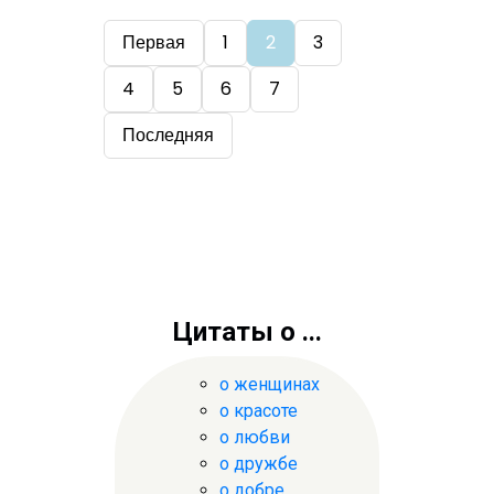
Первая
1
2
3
4
5
6
7
Последняя
Цитаты о ...
о женщинах
о красоте
о любви
о дружбе
о добре