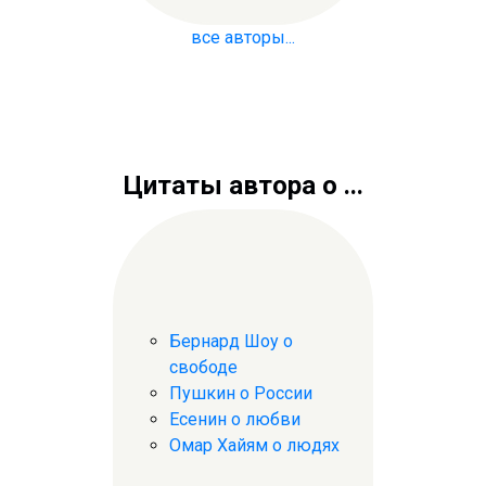
все авторы...
Цитаты автора о ...
Бернард Шоу о
свободе
Пушкин о России
Есенин о любви
Омар Хайям о людях