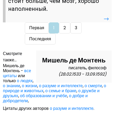
стоит больше, чем мозг, хорошо
наполненный.
→
Первая
1
2
3
Последняя
Смотрите
Мишель де Монтень
также...
Мишель де
писатель, философ
Монтень -
все
(28.02.1533 - 13.09.1592)
цитаты
или
только
о людях
,
о знании
,
о жизни
,
о разуме и интеллекте
,
о смерти
,
о
природе и животных
,
о семье и браке
,
о дружбе и
друзьях
,
об образовании и учёбе
,
о добре и
добродетели
,
Цитаты других авторов
о разуме и интеллекте
.