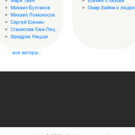
Марк Твен
Есенин о любви
Михаил Булгаков
Омар Хайям о людях
Михаил Ломоносов
Сергей Есенин
Станислав Ежи Лец
Фридрих Ницше
все авторы...