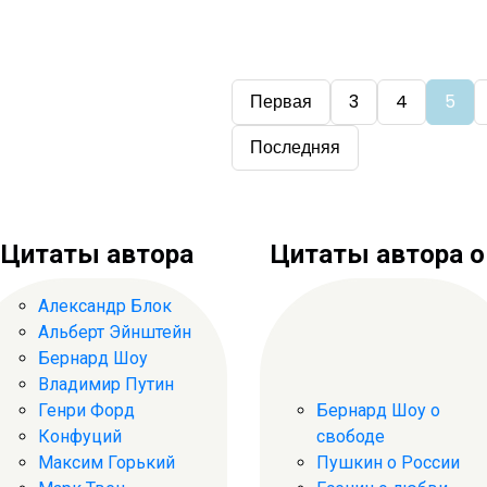
Первая
3
4
5
Последняя
Цитаты автора
Цитаты автора о .
Александр Блок
Альберт Эйнштейн
Бернард Шоу
Владимир Путин
Генри Форд
Бернард Шоу о
Конфуций
свободе
Максим Горький
Пушкин о России