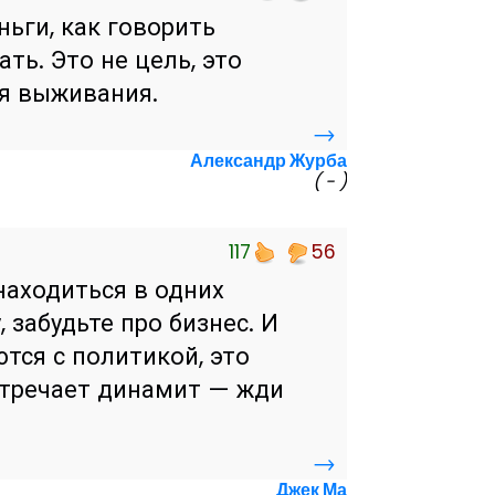
ньги, как говорить
ть. Это не цель, это
ля выживания.
→
Александр Журба
( - )
117
56
находиться в одних
 забудьте про бизнес. И
тся с политикой, это
стречает динамит — жди
→
Джек Ма