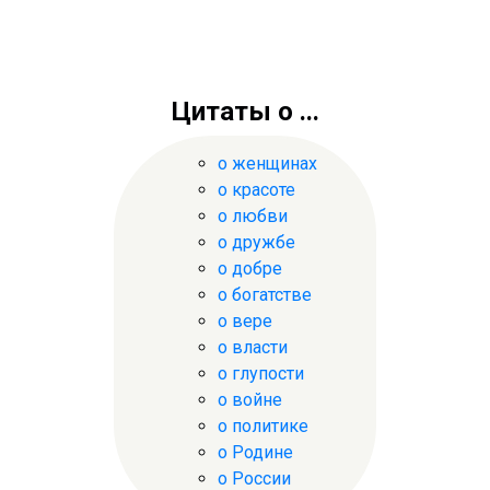
Цитаты о ...
о женщинах
о красоте
о любви
о дружбе
о добре
о богатстве
о вере
о власти
о глупости
о войне
о политике
о Родине
о России